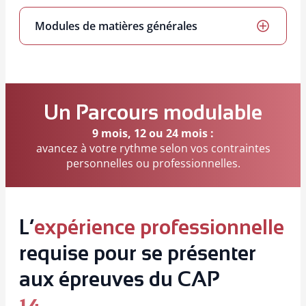
bonnes pratiques liées au respect de
Pour ceux qui souhaitent aller plus loin, ce module
l’environnement.
explore les bases de l’entrepreneuriat et de la
Modules de matières générales
gestion d’activité.
Inclus pour les candidats qui doivent valider les
épreuves générales du CAP (français, maths,
histoire-géographie…).
Un Parcours modulable
9 mois, 12 ou 24 mois :
avancez à votre rythme selon vos contraintes
personnelles ou professionnelles.
L’
expérience professionnelle
requise pour se présenter
aux épreuves du CAP