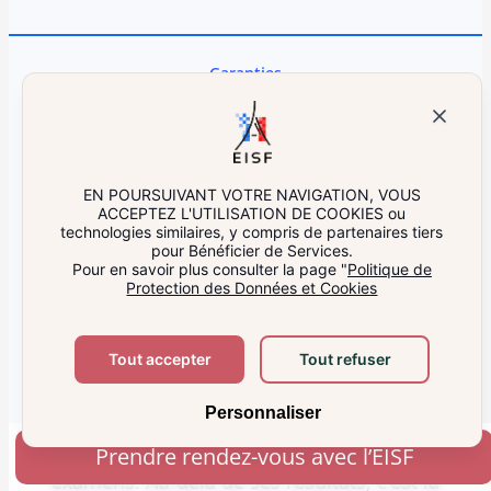
Garanties
Les garanties offertes
par l’EISF : une
formation au CAP
EN POURSUIVANT VOTRE NAVIGATION, VOUS
ACCEPTEZ L'UTILISATION DE COOKIES ou
technologies similaires, y compris de partenaires tiers
Pâtisserie fiable et
pour Bénéficier de Services.
Pour en savoir plus consulter la page "
Politique de
Protection des Données et Cookies
reconnue pour les
métiers de bouche
Tout accepter
Tout refuser
Depuis plus de huit ans, l’EISF accompagne
Personnaliser
ses apprenants vers l’obtention de leur CAP et
témoigne d’un fort taux de réussite aux
Prendre rendez-vous avec l’EISF
examens. Au-delà de ses résultats, c’est la