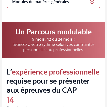
l’environnement.
stocks, 5-Création d’entreprise
explore les bases de l’entrepreneuriat et de la
Modules de matières générales
gestion d’activité.
Inclus pour les candidats qui doivent valider les
épreuves générales du CAP (français, maths,
histoire-géographie…).
Un Parcours modulable
9 mois, 12 ou 24 mois :
avancez à votre rythme selon vos contraintes
personnelles ou professionnelles.
L’
expérience professionnelle
requise pour se présenter
aux épreuves du CAP
14