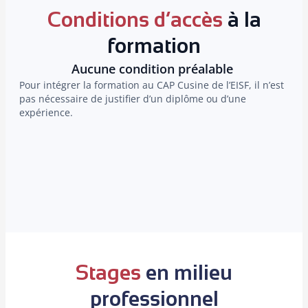
Conditions d’accès
à la
formation
Aucune condition préalable
Pour intégrer la formation au CAP Cusine de l’EISF, il n’est
P
pas nécessaire de justifier d’un diplôme ou d’une
u
expérience.
a
L
a
b
c
c
Stages
en milieu
professionnel